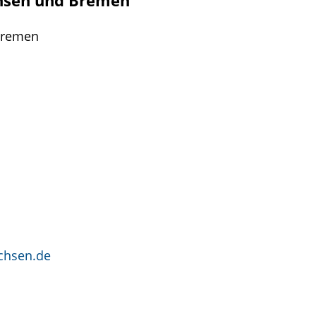
chsen und Bremen
d Bremen
chsen.de