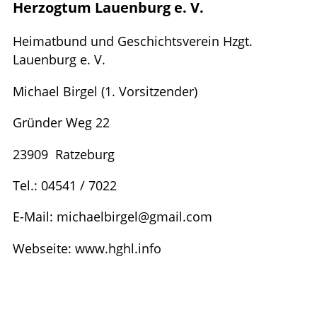
Alphabetisch
Herzogtum Lauenburg e. V.
Forschungspreis
Veranstaltungen
Karl-Lamprecht-Medaille
Heimatbund und Geschichtsverein Hzgt.
Tag der Landes­geschichte
Kontakt
Lauenburg e. V.
Ehrungen
Kontakt
Michael Birgel (1. Vorsitzender)
Datenschutz­erklärung
Gründer Weg 22
Newsletter-Abo
23909 Ratzeburg
Tel.: 04541 / 7022
E-Mail: michaelbirgel@gmail.com
Webseite: www.hghl.info