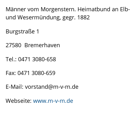
Alphabetisch
Forschungspreis
Veranstaltungen
Männer vom Morgenstern. Heimatbund an Elb-
Karl-Lamprecht-Medaille
und Wesermündung, gegr. 1882
Tag der Landes­geschichte
Kontakt
Ehrungen
Burgstraße 1
Kontakt
27580 Bremerhaven
Datenschutz­erklärung
Tel.: 0471 3080-658
Newsletter-Abo
Fax: 0471 3080-659
E-Mail: vorstand@m-v-m.de
Webseite:
www.m-v-m.de