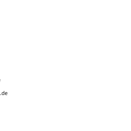
e
.de