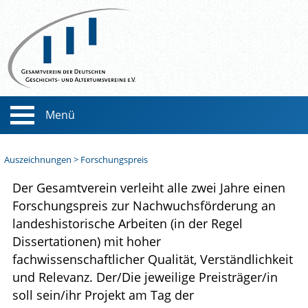
Menü
Aktuelles
Auszeichnungen
>
Forschungspreis
Ankündigungen
Verein
Der Gesamtverein verleiht alle zwei Jahre einen
Forschungspreis zur Nachwuchsförderung an
Newsletter
Aufgaben, Vorstand und Satzung
Zeitschrift
landeshistorische Arbeiten (in der Regel
Dissertationen) mit hoher
Geschichte des Vereins
Blätter für deutsche Landesgeschichte
Mitglieder
fachwissenschaftlicher Qualität, Verständlichkeit
Protokolle
und Relevanz. Der/Die jeweilige Preisträger/in
Bestellformular
Karte
Auszeichnungen
soll sein/ihr Projekt am Tag der